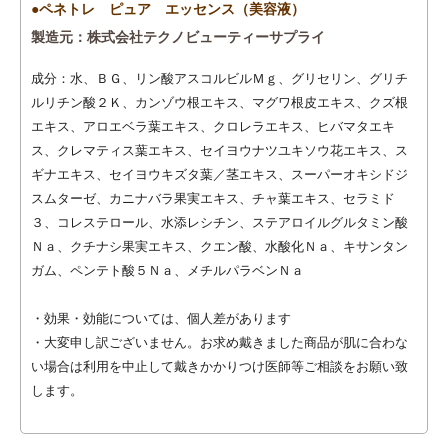
●ペネトレ ピュア エッセンス（美容液）
製造元：株式会社テクノビューティーサプライ
成分：水、ＢＧ、リン酸アスコルビルＭｇ、グリセリン、グリチ
ルリチン酸２Ｋ、カンゾウ根エキス、マグワ根皮エキス、クズ根
エキス、アロエベラ葉エキス、クロレラエキス、ヒバマタエキ
ス、クレマティス葉エキス、セイヨウナツユキソウ花エキス、ス
ギナエキス、セイヨウキズタ葉／茎エキス、スーパーオキシドジ
スムターゼ、カニナバラ果実エキス、チャ葉エキス、セラミド
３、コレステロール、水添レシチン、ステアロイルグルタミン酸
Ｎａ、クチナシ果実エキス、クエン酸、水酸化Ｎａ、キサンタン
ガム、ペンテト酸５Ｎａ、メチルパラベンＮａ
・効果・効能については、個人差があります
・大変申し訳ございません。お求め戴きました商品が肌に合わな
い場合は利用を中止して戴きかかりつけ医師等ご相談をお願い致
します。